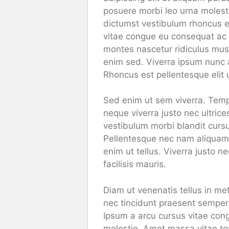
posuere morbi leo urna molesti
dictumst vestibulum rhoncus es
vitae congue eu consequat ac fe
montes nascetur ridiculus mus m
enim sed. Viverra ipsum nunc 
Rhoncus est pellentesque elit 
Sed enim ut sem viverra. Temp
neque viverra justo nec ultric
vestibulum morbi blandit cursus
Pellentesque nec nam aliquam 
enim ut tellus. Viverra justo n
facilisis mauris.
Diam ut venenatis tellus in me
nec tincidunt praesent semper 
Ipsum a arcu cursus vitae cong
molestie. Amet massa vitae tor