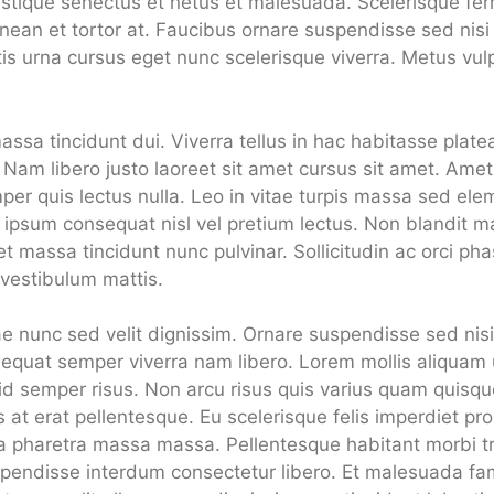
ristique senectus et netus et malesuada. Scelerisque fe
enean et tortor at. Faucibus ornare suspendisse sed nisi 
s urna cursus eget nunc scelerisque viverra. Metus vulp
massa tincidunt dui. Viverra tellus in hac habitasse plate
am libero justo laoreet sit amet cursus sit amet. Amet c
mper quis lectus nulla. Leo in vitae turpis massa sed ele
h ipsum consequat nisl vel pretium lectus. Non blandit 
massa tincidunt nunc pulvinar. Sollicitudin ac orci phas
 vestibulum mattis.
ae nunc sed velit dignissim. Ornare suspendisse sed nis
sequat semper viverra nam libero. Lorem mollis aliquam u
d id semper risus. Non arcu risus quis varius quam quisq
s at erat pellentesque. Eu scelerisque felis imperdiet pr
a pharetra massa massa. Pellentesque habitant morbi tr
endisse interdum consectetur libero. Et malesuada fam