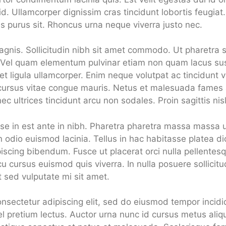
t id. Ullamcorper dignissim cras tincidunt lobortis feugia
is purus sit. Rhoncus urna neque viverra justo nec.
gnis. Sollicitudin nibh sit amet commodo. Ut pharetra s
u. Vel quam elementum pulvinar etiam non quam lacus s
et ligula ullamcorper. Enim neque volutpat ac tincidunt 
cursus vitae congue mauris. Netus et malesuada fames
onec ultrices tincidunt arcu non sodales. Proin sagittis ni
e in est ante in nibh. Pharetra pharetra massa massa ult
odio euismod lacinia. Tellus in hac habitasse platea d
piscing bibendum. Fusce ut placerat orci nulla pellentesqu
cu cursus euismod quis viverra. In nulla posuere sollicitud
it sed vulputate mi sit amet.
nsectetur adipiscing elit, sed do eiusmod tempor incid
el pretium lectus. Auctor urna nunc id cursus metus ali