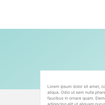
Skip
to
content
Lorem ipsum dolor sit amet, co
aliqua. Odio ut sem nulla phar
faucibus in ornare quam. Elemen
adipiscing elit ut aliquam pur