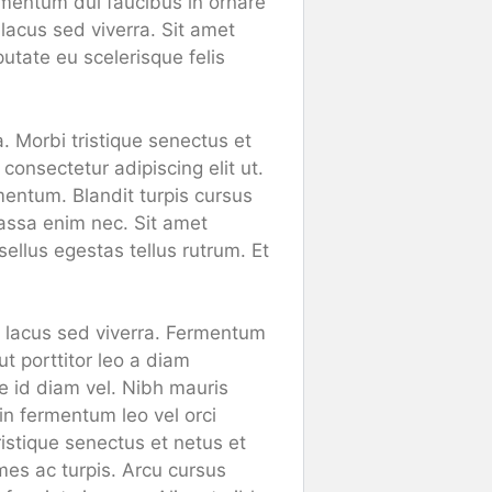
rmentum dui faucibus in ornare
lacus sed viverra. Sit amet
utate eu scelerisque felis
a. Morbi tristique senectus et
onsectetur adipiscing elit ut.
mentum. Blandit turpis cursus
massa enim nec. Sit amet
ellus egestas tellus rutrum. Et
i lacus sed viverra. Fermentum
t porttitor leo a diam
ue id diam vel. Nibh mauris
oin fermentum leo vel orci
istique senectus et netus et
es ac turpis. Arcu cursus