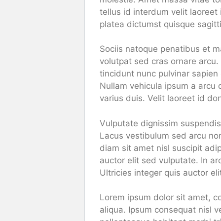
tellus id interdum velit laoree
platea dictumst quisque sagitt
Sociis natoque penatibus et ma
volutpat sed cras ornare arc
tincidunt nunc pulvinar sapien 
Nullam vehicula ipsum a arcu 
varius duis. Velit laoreet id d
Vulputate dignissim suspendiss
Lacus vestibulum sed arcu non 
diam sit amet nisl suscipit adi
auctor elit sed vulputate. In ar
Ultricies integer quis auctor el
Lorem ipsum dolor sit amet, co
aliqua. Ipsum consequat nisl v