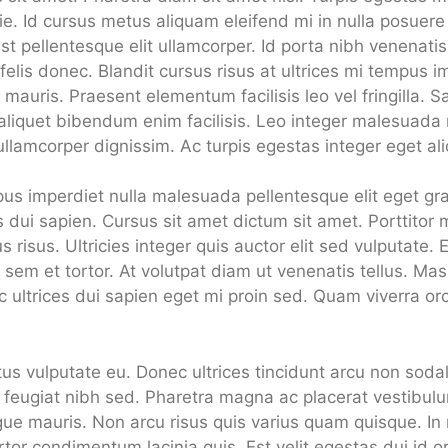
e. Id cursus metus aliquam eleifend mi in nulla posuere 
t pellentesque elit ullamcorper. Id porta nibh venenatis 
lis donec. Blandit cursus risus at ultrices mi tempus im
auris. Praesent elementum facilisis leo vel fringilla. S
aliquet bibendum enim facilisis. Leo integer malesuada
ullamcorper dignissim. Ac turpis egestas integer eget al
us imperdiet nulla malesuada pellentesque elit eget gra
es dui sapien. Cursus sit amet dictum sit amet. Porttito
 risus. Ultricies integer quis auctor elit sed vulputate. 
sem et tortor. At volutpat diam ut venenatis tellus. Ma
ec ultrices dui sapien eget mi proin sed. Quam viverra orc
tus vulputate eu. Donec ultrices tincidunt arcu non sod
feugiat nibh sed. Pharetra magna ac placerat vestibulum
ue mauris. Non arcu risus quis varius quam quisque. In
tor condimentum lacinia quis. Est velit egestas dui id or