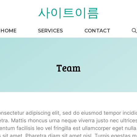
사이트이름
HOME
SERVICES
CONTACT
Team
nsectetur adipiscing elit, sed do eiusmod tempor incid
etra. Mattis rhoncus urna neque viverra justo nec ultric
tum facilisis leo vel fringilla est ullamcorper eget null
us sit amet. Pharetra diam sit amet nisl. Turpis egestas 