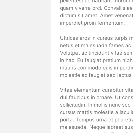
pellentesque habitant morbi t
quam viverra orci. Convallis a
dictum sit amet. Amet venenati
imperdiet proin fermentum.
Ultrices eros in cursus turpis 
netus et malesuada fames ac. N
Volutpat ac tincidunt vitae se
in hac. Eu feugiat pretium nib
mauris commodo quis imperdiet 
molestie ac feugiat sed lectus
Vitae elementum curabitur vit
dui faucibus in ornare. Ut con
sollicitudin. In mollis nunc se
cursus mattis molestie a iaculi
porta. Tempus urna et pharetr
malesuada. Neque laoreet susp