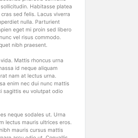
sollicitudin. Habitasse platea
cras sed felis. Lacus viverra
perdiet nulla. Parturient
apien eget mi proin sed libero
 nunc vel risus commodo.
iquet nibh praesent.
vida. Mattis rhoncus urna
r massa id neque aliquam
Erat nam at lectus urna.
ssa enim nec dui nunc mattis
i sagittis eu volutpat odio
ales neque sodales ut. Urna
 lectus mauris ultrices eros.
 nibh mauris cursus mattis
nare arcu odio ut. Convallis