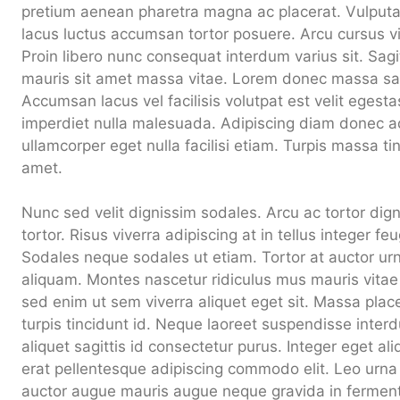
pretium aenean pharetra magna ac placerat. Vulputate
lacus luctus accumsan tortor posuere. Arcu cursus v
Proin libero nunc consequat interdum varius sit. Sagitt
mauris sit amet massa vitae. Lorem donec massa sap
Accumsan lacus vel facilisis volutpat est velit egesta
imperdiet nulla malesuada. Adipiscing diam donec adi
ullamcorper eget nulla facilisi etiam. Turpis massa tin
amet.
Nunc sed velit dignissim sodales. Arcu ac tortor dig
tortor. Risus viverra adipiscing at in tellus integer fe
Sodales neque sodales ut etiam. Tortor at auctor ur
aliquam. Montes nascetur ridiculus mus mauris vitae
sed enim ut sem viverra aliquet eget sit. Massa place
turpis tincidunt id. Neque laoreet suspendisse interd
aliquet sagittis id consectetur purus. Integer eget ali
erat pellentesque adipiscing commodo elit. Leo urn
auctor augue mauris augue neque gravida in fermen