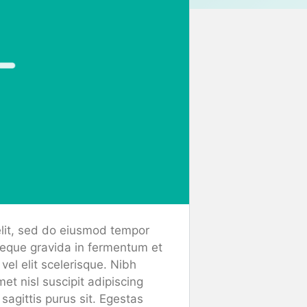
elit, sed do eiusmod tempor
neque gravida in fermentum et
vel elit scelerisque. Nibh
et nisl suscipit adipiscing
agittis purus sit. Egestas