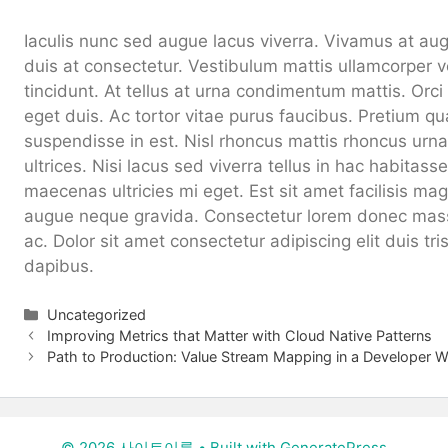
Iaculis nunc sed augue lacus viverra. Vivamus at au
duis at consectetur. Vestibulum mattis ullamcorper v
tincidunt. At tellus at urna condimentum mattis. Orc
eget duis. Ac tortor vitae purus faucibus. Pretium q
suspendisse in est. Nisl rhoncus mattis rhoncus urna
ultrices. Nisi lacus sed viverra tellus in hac habitas
maecenas ultricies mi eget. Est sit amet facilisis m
augue neque gravida. Consectetur lorem donec mass
ac. Dolor sit amet consectetur adipiscing elit duis tri
dapibus.
Categories
Uncategorized
Improving Metrics that Matter with Cloud Native Patterns
Path to Production: Value Stream Mapping in a Developer W
© 2026 사이트이름
• Built with
GeneratePress