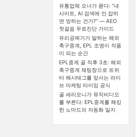
유통업체 오너가 묻다: “내
사이트, AI 검색에 안 잡히
면 망하는 건가?” — AEO
첫걸음 무료진단 가이드
유리공예가가 말하는 해외
축구중계, EPL 조명이 작품
이 되는 순간
EPL중계 골 직후 3초: 해외
축구중계 채팅창으로 트위
터 해시태그를 앞서는 라이
브 마케팅 타이밍 공식
골 세리모니가 뮤직비디오
를 부른다: EPL중계를 해킹
한 노마드의 자동화 일지