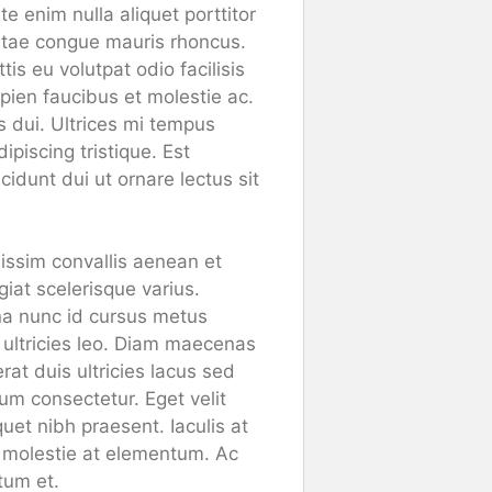
 enim nulla aliquet porttitor
itae congue mauris rhoncus.
is eu volutpat odio facilisis
ien faucibus et molestie ac.
s dui. Ultrices mi tempus
piscing tristique. Est
cidunt dui ut ornare lectus sit
nissim convallis aenean et
ugiat scelerisque varius.
na nunc id cursus metus
 ultricies leo. Diam maecenas
rat duis ultricies lacus sed
um consectetur. Eget velit
quet nibh praesent. Iaculis at
a molestie at elementum. Ac
tum et.