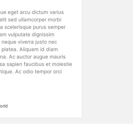
gue eget arcu dictum varius
elit sed ullamcorper morbi
i a scelerisque purus semper
uam vulputate dignissim
 neque viverra justo nec
se platea. Aliquam id diam
agna. Ac auctor augue mauris
a sapien faucibus et molestie
stique. Ac odio tempor orci
orld