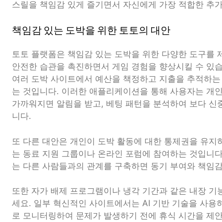
스릴을 책임감 있게 즐기면서 자신에게 가장 적합한 추
책임감 있는 도박을 위한 토토의 대안
토토 플랫폼은 책임감 있는 도박을 위한 다양한 도구를 
안전한 습관을 촉진하면서 게임 경험을 향상시킬 수 있습
여러 도박 사이트에서 예산을 책정하고 지출을 추적하는 
는 것입니다. 이러한 애플리케이션을 통해 사용자는 개
가까워지면 알림을 받고, 베팅 패턴을 분석하여 보다 신
니다.
또 다른 대안은 개인이 도박 활동에 대한 통제권을 유지
는 동료 지원 그룹이나 온라인 포럼에 참여하는 것입니다
는 다른 사람들과의 관계를 구축하면 동기 부여와 책임감
또한 자가 배제 프로그램이나 냉각 기간과 같은 내장 기
세요. 일부 혁신적인 사이트에서는 AI 기반 기술을 사
로 모니터링하여 문제가 발생하기 전에 휴식 시간을 제