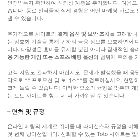
인정받는지 확인하여 신뢰성 계층을 추가합니다. 다음
습니다. 동료 펀터들의 실제 경험은 어떤 마케팅 자료도
낼 수 있습니다.
추가적으로 사이트의
결제 옵션 및 보안 조치
를 고려합니다
는 암호화 기술을 통해 귀하의 금융 정보를 보호하면서 
니다. 다양성은 흥미를 유지할 뿐만 아니라 잠재적인 
용 가능한 게임 또는 스포츠 베팅 옵션
의 범위에 주의를 
고객 지원도 간과하지 마십시오. 문제가 발생했을 때 응
막으로 ** 프로모션 및 보너스**를 검토하십시오. 현명
크게 늘릴 수 있습니다! 이러한 요소의 균형을 맞추면 게
는 토토 사이트를 찾는 데 더 가까워질 수 있습니다.
– 면허 및 규정
온라인 베팅의 세계로 뛰어들 때 라이선스와 규정을 이해
첫 번째 방어선입니다. 신뢰할 수 있는 Toto 사이트는 일반