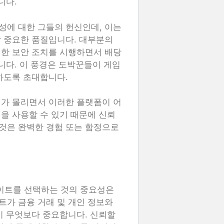
니다.
성에 대한 그들의 헌신인데, 이는
 중요한 품질입니다. 대부분의
격한 보안 조치를 시행하면서 배당
니다. 이 풍경은 도박꾼들이 게임
하도록 초대합니다.
어가 몰리면서 이러한 플랫폼이 어
을 사용할 수 있기 때문에 신뢰
 것은 완벽한 경험 또는 함정으로
사이트를 선택하는 것의 중요성은
가 금융 거래 및 개인 정보와
이 무엇보다 중요합니다. 신뢰할