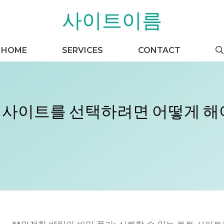
사이트이름
HOME
SERVICES
CONTACT
토 사이트를 선택하려면 어떻게 해