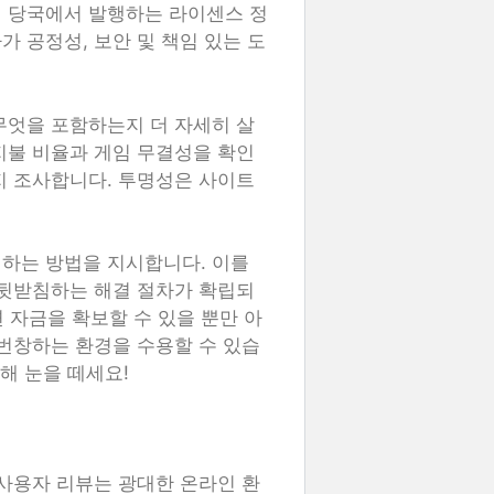
 게임 당국에서 발행하는 라이센스 정
 공정성, 보안 및 책임 있는 도
무엇을 포함하는지 더 자세히 살
지불 비율과 게임 무결성을 확인
지 조사합니다. 투명성은 사이트
하는 방법을 지시합니다. 이를
 뒷받침하는 해결 절차가 확립되
 자금을 확보할 수 있을 뿐만 아
 번창하는 환경을 수용할 수 있습
해 눈을 떼세요!
 사용자 리뷰는 광대한 온라인 환