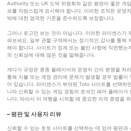
Authority 또는 UK 도박 위원회와 같은 평판이 좋은
보를 자랑스럽게 표시해야 합니다. 이러한 조직은 운영자가
박에 대한 엄격한 기준을 준수하도록 보장합니다.
그러나 로고만 보는 것이 아닙니다. 이러한 라이센스가 
펴보세요. 일부 관할 구역에서는 정기적인 감사를 통해 
해야 합니다. 사이트가 징계 또는 불만 사항에 직면했는
의 신뢰성에 대해 많은 것을 말해줍니다.
게다가 규정은 종종 플레이어와 운영자 간의 분쟁을 처리
통해 지불 또는 계정 관리에 문제가 발생할 경우 법률이
어 있습니다. 라이센스가 부여된 Toto 사이트를 선택하면
니라 신뢰할 수 있는 게임 경험의 초석인 페어 플레이가
니다. 따라서 이 여행을 시작할 때 중요한 자격 증명을 위
– 평판 및 사용자 리뷰
신뢰할 수 있는 토토 사이트를 선택하는 데 있어 평판과