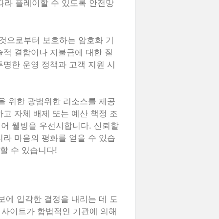
 따라 플레이할 수 있도록 안전망
것으로부터 보호하는 암호화 기
술적 결함이나 지불금에 대한 질
투명한 운영 정책과 고객 지원 시
동을 위한 광범위한 리소스를 제공
고 자체 배제 또는 예산 책정 조
이어 웰빙을 우선시합니다. 신뢰할
니라 마음의 평화를 얻을 수 있습
할 수 있습니다!
보에 입각한 결정을 내리는 데 도
이 사이트가 합법적인 기관에 의해