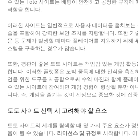
수 있는 Toto 사이트는 베팅이 안전하고 공정한 규칙에
역할을 합니다.
이러한 사이트는 일반적으로 사용자 데이터를 훔쳐보는 
술을 포함하여 강력한 보안 조치를 자랑합니다. 또한 기
문 등 문제가 발생할 때마다 플레이어를 지원하기 위해 
스템을 구축하는 경우가 많습니다.
또한, 평판이 좋은 토토 사이트는 책임감 있는 게임 활
합니다. 이러한 플랫폼은 도박 중독에 대한 인식을 촉진하
언을 위한 도구를 제공함으로써 수익 마진과 함께 플레
수 있는 사이트에 참여하면 게임 경험이 향상될 뿐만 아
니다. 즉, 게임을 즐기는 것이 진정으로 중요한 것에 집중
토토 사이트 선택 시 고려해야 할 요소
토토 사이트의 세계를 탐색할 때 몇 가지 주요 요소가 정
움이 될 수 있습니다.
라이선스 및 규정
로 시작합니다. 