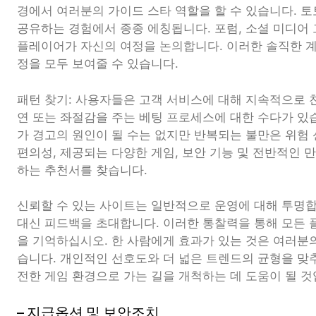
경에서 여러분의 가이드 스타 역할을 할 수 있습니다. 
공유하는 경험에서 종종 에칭됩니다. 포럼, 소셜 미디어 
플레이어가 자신의 여정을 논의합니다. 이러한 솔직한 
정을 모두 보여줄 수 있습니다.
패턴 찾기: 사용자들은 고객 서비스에 대해 지속적으로 
연 또는 좌절감을 주는 베팅 프로세스에 대한 수다가 있습
가 경고의 원인이 될 수는 없지만 반복되는 불만은 위험 
편의성, 제공되는 다양한 게임, 보안 기능 및 전반적인 
하는 추천서를 찾습니다.
신뢰할 수 있는 사이트는 일반적으로 운영에 대해 투명합
대신 피드백을 초대합니다. 이러한 통찰력을 통해 모든
을 기억하십시오. 한 사람에게 효과가 있는 것은 여러분
습니다. 개인적인 선호도와 더 넓은 트렌드의 균형을 맞
전한 게임 환경으로 가는 길을 개척하는 데 도움이 될 것
– 지급옵션 및 보안조치