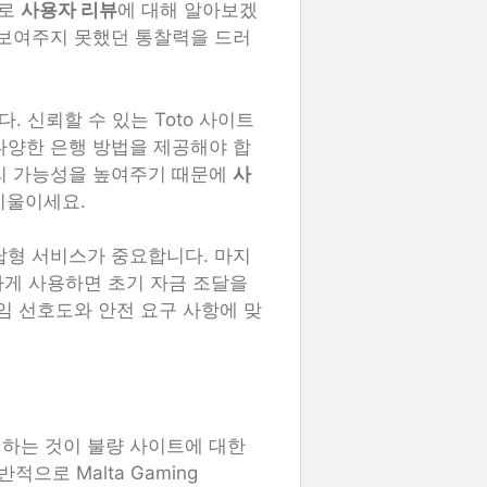
으로
사용자 리뷰
에 대해 알아보겠
 보여주지 못했던 통찰력을 드러
. 신뢰할 수 있는 Toto 사이트
다양한 은행 방법을 제공해야 합
승리 가능성을 높여주기 때문에
사
기울이세요.
답형 서비스가 중요합니다. 마지
하게 사용하면 초기 자금 조달을
임 선호도와 안전 요구 사항에 맞
하는 것이 불량 사이트에 대한
적으로 Malta Gaming