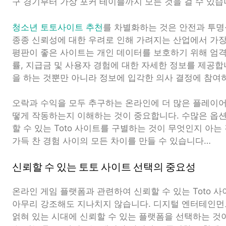
구 경기부터 가상 포커 테이블까지 모든 것을 걸 수 있습
청소년 토토사이트 추천
를 차별화하는 것은 안전과 투명
종종 신뢰성에 대한 우려로 인해 가려지는 산업에서 가장
평판이 좋은 사이트는 개인 데이터를 보호하기 위해 엄
률, 지급금 및 사용자 경험에 대한 자세한 정보를 제공합
을 하는 것뿐만 아니라 정보에 입각한 의사 결정에 참여
오락과 수익을 모두 추구하는 온라인에 더 많은 플레이
떻게 작동하는지 이해하는 것이 중요합니다. 수많은 옵션
할 수 있는 Toto 사이트를 구별하는 것이 무엇인지 아는
가득 찬 경험 사이의 모든 차이를 만들 수 있습니다…
신뢰할 수 있는 토토 사이트 선택의 중요성
온라인 게임 플랫폼과 관련하여 신뢰할 수 있는 Toto 
아무리 강조해도 지나치지 않습니다. 디지털 엔터테인먼트
얽혀 있는 시대에 신뢰할 수 있는 플랫폼을 선택하는 것