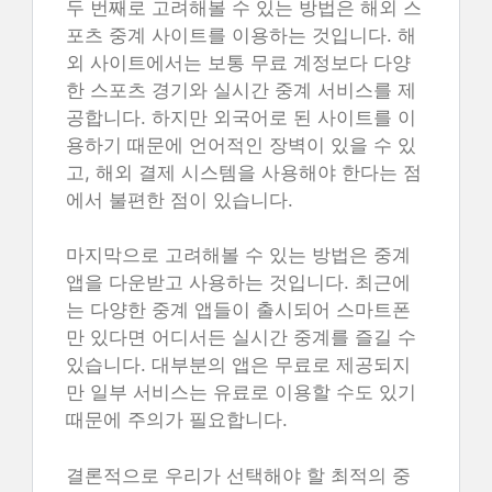
두 번째로 고려해볼 수 있는 방법은 해외 스
포츠 중계 사이트를 이용하는 것입니다. 해
외 사이트에서는 보통 무료 계정보다 다양
한 스포츠 경기와 실시간 중계 서비스를 제
공합니다. 하지만 외국어로 된 사이트를 이
용하기 때문에 언어적인 장벽이 있을 수 있
고, 해외 결제 시스템을 사용해야 한다는 점
에서 불편한 점이 있습니다.
마지막으로 고려해볼 수 있는 방법은 중계
앱을 다운받고 사용하는 것입니다. 최근에
는 다양한 중계 앱들이 출시되어 스마트폰
만 있다면 어디서든 실시간 중계를 즐길 수
있습니다. 대부분의 앱은 무료로 제공되지
만 일부 서비스는 유료로 이용할 수도 있기
때문에 주의가 필요합니다.
결론적으로 우리가 선택해야 할 최적의 중