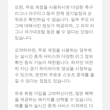
또한, 무료 계정을 사용하시면 다양한 축구
리그나 야구리그 등의 전체 경기일정과 순
위표도 확인하실 수 없습니다. 일부 주요 리
그에 대해서만 정보가 제공되며, 그 외의 리
그나 국가대표팀 등은 볼 수 없다는 단점이
있습니다.
요약하자면, 무료 계정을 사용하는 경우에
는 실시간 중계 서비스와 다양한 리그 정보
확인 등의 기능이 제한됩니다. 하지만 여전
히 지난 경기 하이라이트 영상을 시청하실
수 있으며, 완전히 무료로 스포츠 중계를 즐
길 수 있다는 장점도 있습니다.
유료 회원 가입을 고려하신다면, 많은 혜택
을 제공하는 패키지를 선택할 수 있습니다.
예를 들어 실시간 중계 서비스 이외에도 다