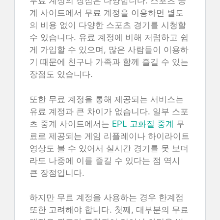
무료 계정의 장점은 다양합니다. 스포츠 중
계 사이트에서 무료 계정을 이용하면 별도
의 비용 없이 다양한 스포츠 경기를 시청할
수 있습니다. 유료 계정에 비해 저렴하고 쉽
게 가입할 수 있으며, 많은 사람들이 이용하
기 때문에 친구나 가족과 함께 즐길 수 있는
장점도 있습니다.
또한 무료 계정을 통해 제공되는 서비스는
유료 계정과 큰 차이가 없습니다. 일부 스포
츠 중계 사이트에서는
EPL 고화질 중계
무
료로 제공되는 게임 리플레이나 하이라이트
영상도 볼 수 있어서 실시간 경기를 못 보더
라도 나중에 이를 즐길 수 있다는 점 역시
큰 장점입니다.
하지만 무료 계정을 사용하는 경우 한계점
또한 고려해야 합니다. 첫째, 대부분의 무료