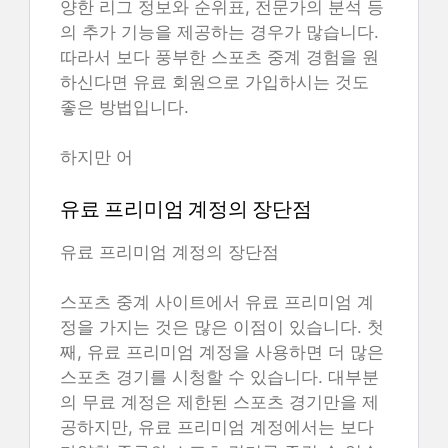
양한 리그 정보와 순위표, 전문가의 분석 등
의 추가 기능을 제공하는 경우가 많습니다.
따라서 보다 풍부한 스포츠 중계 경험을 원
하신다면 유료 회원으로 가입하시는 것도
좋은 방법입니다.
하지만 어
유료 프리미엄 계정의 장단점
유료 프리미엄 계정의 장단점
스포츠 중계 사이트에서 유료 프리미엄 계
정을 가지는 것은 많은 이점이 있습니다. 첫
째, 유료 프리미엄 계정을 사용하면 더 많은
스포츠 경기를 시청할 수 있습니다. 대부분
의 무료 계정은 제한된 스포츠 경기만을 제
공하지만, 유료 프리미엄 계정에서는 보다