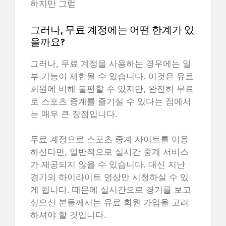
하지만 그럼
그러나, 무료 계정에는 어떤 한계가 있
을까요?
그러나, 무료 계정을 사용하는 경우에는 일
부 기능이 제한될 수 있습니다. 이것은 유료
회원에 비해 불편할 수 있지만, 완전히 무료
로 스포츠 중계를 즐기실 수 있다는 점에서
는 매우 큰 장점입니다.
무료 계정으로 스포츠 중계 사이트를 이용
하신다면, 일반적으로 실시간 중계 서비스
가 제공되지 않을 수 있습니다. 대신 지난
경기의 하이라이트 영상만 시청하실 수 있
게 됩니다. 때문에 실시간으로 경기를 보고
싶으신 분들께서는 유료 회원 가입을 고려
하셔야 할 것입니다.