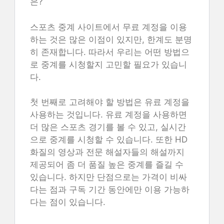
은?
스포츠 중계 사이트에서 무료 계정을 이용
하는 것은 많은 이점이 있지만, 한계도 분명
히 존재합니다. 따라서 우리는 어떤 방법으
로 중계를 시청할지 고민할 필요가 있습니
다.
첫 번째로 고려해야 할 방법은 유료 계정을
사용하는 것입니다. 유료 계정을 사용하면
더 많은 스포츠 경기를 볼 수 있고, 실시간
으로 중계를 시청할 수 있습니다. 또한 HD
화질의 영상과 전문 해설자들의 해설까지
제공되어 좀 더 품질 높은 중계를 즐길 수
있습니다. 하지만 단점으로는 가격이 비싸
다는 점과 구독 기간 동안에만 이용 가능하
다는 점이 있습니다.