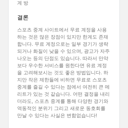
계 방
결론
스포츠 중계 사이트에서 무료 계정을 사용
하는 것은 많은 장점이 있지만 한계도 존재
합니다. 무료 계정으로는 일부 경기가 생략
되거나 화질이 낮을 수 있으며, 광고가 자주
나오는 등의 단점도 있습니다. 따라서 만약
보다 우수한 서비스를 원한다면 유료 계정
을 고려해보시는 것도 좋은 방법입니다. 하
지만 작은 제한들에 비하면 무료로 스포츠
중계를 즐길 수 있다는 점에서 여전히 큰 메
리트가 있는 것 같습니다. 어떤 결정을 내리
더라도, 스포츠 중계를 통해 다양한 경기와
역동적인 분위기 그리고 새로운 동호회를
만날 수 있다는 사실은 변함없습니다!