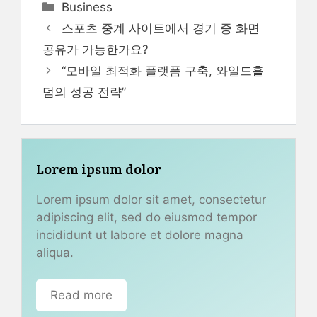
Categories
Business
스포츠 중계 사이트에서 경기 중 화면
공유가 가능한가요?
“모바일 최적화 플랫폼 구축, 와일드홀
덤의 성공 전략”
Lorem ipsum dolor
Lorem ipsum dolor sit amet, consectetur
adipiscing elit, sed do eiusmod tempor
incididunt ut labore et dolore magna
aliqua.
Read more