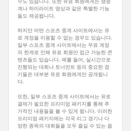
수도 있습니다. 또한 유료 회원에게는 생중
계나 하이라이트 영상과 같은 특별한 기능
들도 제공됩니다.
하지만 어떤 스포츠 중계 사이트에서는 유
료 계정을 이용할 수 없는 경우도 있습니다.
일부 스포츠 중계 사이트에서는 무료 계정
의 한계로 인해 유료 회원만 접근 가능한 콘
텐츠들도 있습니다. 예를 들어, 실시간으로
진행되는 대회나 토너먼트 등의 중요한 경
기들은 대부분 유료 회원에게만 공개됩니
다.
또한, 일부 스포츠 중계 사이트에서는 유로
결제가 필요한 프리미엄 패키지를 통해 추
가적인 내용들을 볼 수 있게 됩니다. 이러한
프리미엄 패키지에는 각국 리그 경기나 다
양한 종목의 대회들을 모두 즐길 수 있는 옵